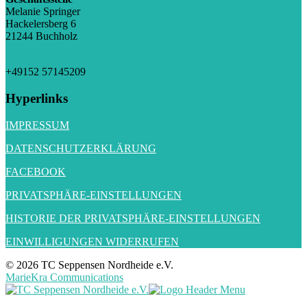
Melanie Springer
Hackelersberg 6
21244 Buchholz
gs@tc-sn.de
+49152 57145209
Hyperlinks
IMPRESSUM
DATENSCHUTZERKLÄRUNG
FACEBOOK
PRIVATSPHÄRE-EINSTELLUNGEN
HISTORIE DER PRIVATSPHÄRE-EINSTELLUNGEN
EINWILLIGUNGEN WIDERRUFEN
© 2026 TC Seppensen Nordheide e.V.
MarieKra Communications