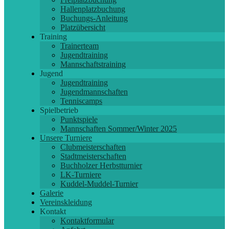
Hallenplatzbuchung
Buchungs-Anleitung
Platzübersicht
Training
Trainerteam
Jugendtraining
Mannschaftstraining
Jugend
Jugendtraining
Jugendmannschaften
Tenniscamps
Spielbetrieb
Punktspiele
Mannschaften Sommer/Winter 2025
Unsere Turniere
Clubmeisterschaften
Stadtmeisterschaften
Buchholzer Herbstturnier
LK-Turniere
Kuddel-Muddel-Turnier
Galerie
Vereinskleidung
Kontakt
Kontaktformular