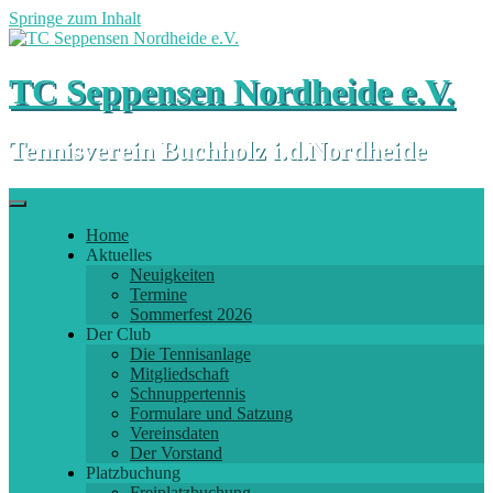
Springe zum Inhalt
TC Seppensen Nordheide e.V.
Tennisverein Buchholz i.d.Nordheide
Home
Aktuelles
Neuigkeiten
Termine
Sommerfest 2026
Der Club
Die Tennisanlage
Mitgliedschaft
Schnuppertennis
Formulare und Satzung
Vereinsdaten
Der Vorstand
Platzbuchung
Freiplatzbuchung