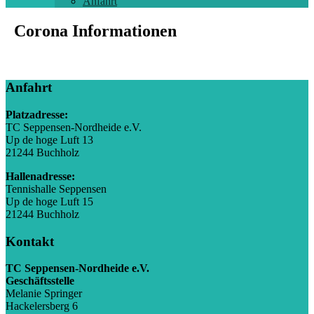
Anfahrt
Corona Informationen
Anfahrt
Platzadresse:
TC Seppensen-Nordheide e.V.
Up de hoge Luft 13
21244 Buchholz
Hallenadresse:
Tennishalle Seppensen
Up de hoge Luft 15
21244 Buchholz
Kontakt
TC Seppensen-Nordheide e.V.
Geschäftsstelle
Melanie Springer
Hackelersberg 6