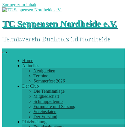
Springe zum Inhalt
TC Seppensen Nordheide e.V.
Tennisverein Buchholz i.d.Nordheide
Home
Aktuelles
Neuigkeiten
Termine
Sommerfest 2026
Der Club
Die Tennisanlage
Mitgliedschaft
Schnuppertennis
Formulare und Satzung
Vereinsdaten
Der Vorstand
Platzbuchung
Freiplatzbuchung