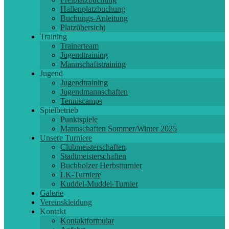
Hallenplatzbuchung
Buchungs-Anleitung
Platzübersicht
Training
Trainerteam
Jugendtraining
Mannschaftstraining
Jugend
Jugendtraining
Jugendmannschaften
Tenniscamps
Spielbetrieb
Punktspiele
Mannschaften Sommer/Winter 2025
Unsere Turniere
Clubmeisterschaften
Stadtmeisterschaften
Buchholzer Herbstturnier
LK-Turniere
Kuddel-Muddel-Turnier
Galerie
Vereinskleidung
Kontakt
Kontaktformular