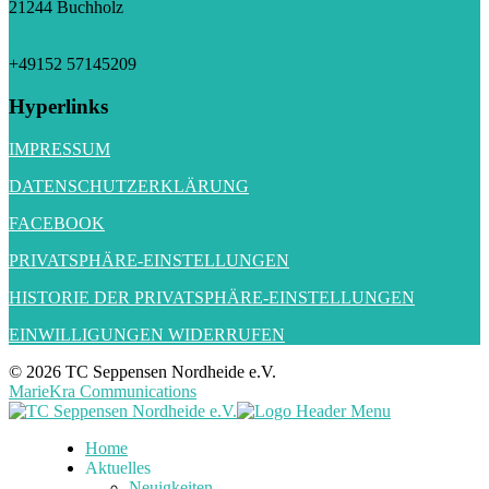
21244 Buchholz
gs@tc-sn.de
+49152 57145209
Hyperlinks
IMPRESSUM
DATENSCHUTZERKLÄRUNG
FACEBOOK
PRIVATSPHÄRE-EINSTELLUNGEN
HISTORIE DER PRIVATSPHÄRE-EINSTELLUNGEN
EINWILLIGUNGEN WIDERRUFEN
© 2026 TC Seppensen Nordheide e.V.
MarieKra Communications
Home
Aktuelles
Neuigkeiten