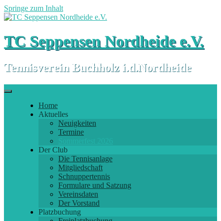
Springe zum Inhalt
TC Seppensen Nordheide e.V.
Tennisverein Buchholz i.d.Nordheide
Home
Aktuelles
Neuigkeiten
Termine
Sommerfest 2026
Der Club
Die Tennisanlage
Mitgliedschaft
Schnuppertennis
Formulare und Satzung
Vereinsdaten
Der Vorstand
Platzbuchung
Freiplatzbuchung