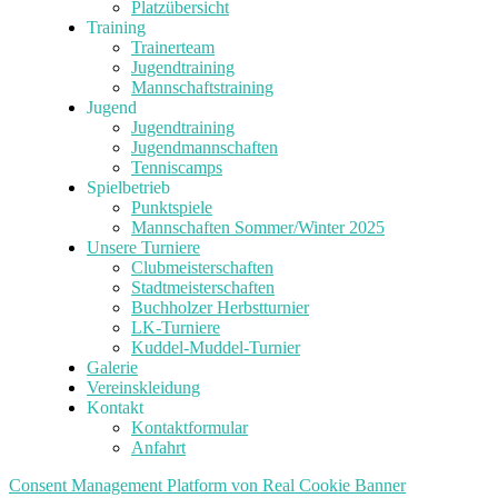
Platzübersicht
Training
Trainerteam
Jugendtraining
Mannschaftstraining
Jugend
Jugendtraining
Jugendmannschaften
Tenniscamps
Spielbetrieb
Punktspiele
Mannschaften Sommer/Winter 2025
Unsere Turniere
Clubmeisterschaften
Stadtmeisterschaften
Buchholzer Herbstturnier
LK-Turniere
Kuddel-Muddel-Turnier
Galerie
Vereinskleidung
Kontakt
Kontaktformular
Anfahrt
Consent Management Platform von Real Cookie Banner