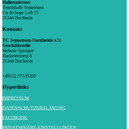
Hallenadresse:
Tennishalle Seppensen
Up de hoge Luft 15
21244 Buchholz
Kontakt
TC Seppensen-Nordheide e.V.
Geschäftsstelle
Melanie Springer
Hackelersberg 6
21244 Buchholz
gs@tc-sn.de
+49152 57145209
Hyperlinks
IMPRESSUM
DATENSCHUTZERKLÄRUNG
FACEBOOK
PRIVATSPHÄRE-EINSTELLUNGEN