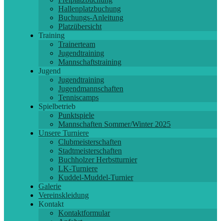
Hallenplatzbuchung
Buchungs-Anleitung
Platzübersicht
Training
Trainerteam
Jugendtraining
Mannschaftstraining
Jugend
Jugendtraining
Jugendmannschaften
Tenniscamps
Spielbetrieb
Punktspiele
Mannschaften Sommer/Winter 2025
Unsere Turniere
Clubmeisterschaften
Stadtmeisterschaften
Buchholzer Herbstturnier
LK-Turniere
Kuddel-Muddel-Turnier
Galerie
Vereinskleidung
Kontakt
Kontaktformular