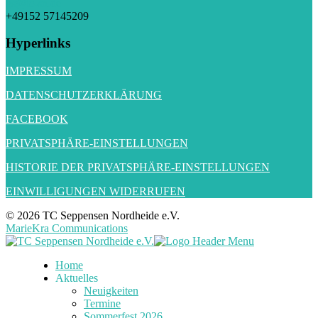
gs@tc-sn.de
+49152 57145209
Hyperlinks
IMPRESSUM
DATENSCHUTZERKLÄRUNG
FACEBOOK
PRIVATSPHÄRE-EINSTELLUNGEN
HISTORIE DER PRIVATSPHÄRE-EINSTELLUNGEN
EINWILLIGUNGEN WIDERRUFEN
© 2026 TC Seppensen Nordheide e.V.
MarieKra Communications
Home
Aktuelles
Neuigkeiten
Termine
Sommerfest 2026