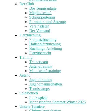
Der Club
Die Tennisanlage
Mitgliedschaft
Schnuppertennis
Formulare und Satzung
Vereinsdaten
Der Vorstand
Platzbuchung
Freiplatzbuchung
Hallenplatzbuchung
Buchungs-Anleitung
Platzübersicht
Training
Trainerteam
Jugendtraining
Mannschaftstraining
Jugend
Jugendtraining
Jugendmannschaften
Tenniscamps
Spielbetrieb
Punktspiele
Mannschaften Sommer/Winter 2025
Unsere Turniere
Clubmeisterschaften