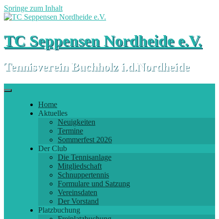
Springe zum Inhalt
TC Seppensen Nordheide e.V.
Tennisverein Buchholz i.d.Nordheide
Home
Aktuelles
Neuigkeiten
Termine
Sommerfest 2026
Der Club
Die Tennisanlage
Mitgliedschaft
Schnuppertennis
Formulare und Satzung
Vereinsdaten
Der Vorstand
Platzbuchung
Freiplatzbuchung