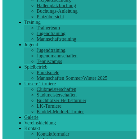
Hallenplatzbuchung
Buchungs-Anleitung
Platzübersicht
Training
Trainerteam
Jugendtraining
Mannschaftstraining
Jugend
Jugendtraining
Jugendmannschaften
Tenniscamps
Spielbetrieb
Punktspiele
Mannschaften Sommer/Winter 2025
Unsere Turniere
Clubmeisterschaften
Stadtmeisterschaften
Buchholzer Herbstturnier
LK-Turniere
Kuddel-Muddel-Turnier
Galerie
Vereinskleidung
Kontakt
Kontaktformular