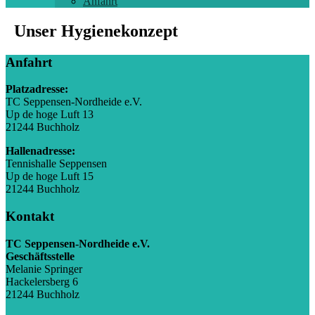
Anfahrt
Unser Hygienekonzept
Anfahrt
Platzadresse:
TC Seppensen-Nordheide e.V.
Up de hoge Luft 13
21244 Buchholz
Hallenadresse:
Tennishalle Seppensen
Up de hoge Luft 15
21244 Buchholz
Kontakt
TC Seppensen-Nordheide e.V.
Geschäftsstelle
Melanie Springer
Hackelersberg 6
21244 Buchholz