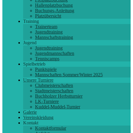
Hallenplatzbuchung
Buchungs-Anleitung
Platzübersicht
Training
Trainerteam
Jugendtraining
Mannschaftstraining
Jugend
Jugendtraining
Jugendmannschaften
Tenniscamps
Spielbetrieb
Punktspiele
Mannschaften Sommer/Winter 2025
Unsere Turniere
Clubmeisterschaften
Stadtmeisterschaften
Buchholzer Herbstturnier
LK-Turniere
Kuddel-Muddel-Turnier
Galerie
Vereinskleidung
Kontakt
Kontaktformular