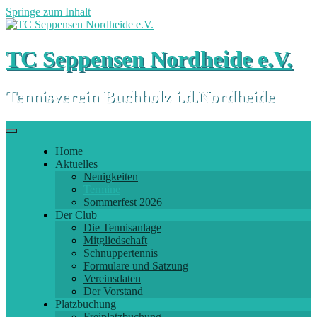
Springe zum Inhalt
TC Seppensen Nordheide e.V.
Tennisverein Buchholz i.d.Nordheide
Home
Aktuelles
Neuigkeiten
Termine
Sommerfest 2026
Der Club
Die Tennisanlage
Mitgliedschaft
Schnuppertennis
Formulare und Satzung
Vereinsdaten
Der Vorstand
Platzbuchung
Freiplatzbuchung