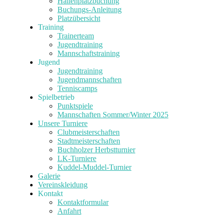
Hallenplatzbuchung
Buchungs-Anleitung
Platzübersicht
Training
Trainerteam
Jugendtraining
Mannschaftstraining
Jugend
Jugendtraining
Jugendmannschaften
Tenniscamps
Spielbetrieb
Punktspiele
Mannschaften Sommer/Winter 2025
Unsere Turniere
Clubmeisterschaften
Stadtmeisterschaften
Buchholzer Herbstturnier
LK-Turniere
Kuddel-Muddel-Turnier
Galerie
Vereinskleidung
Kontakt
Kontaktformular
Anfahrt