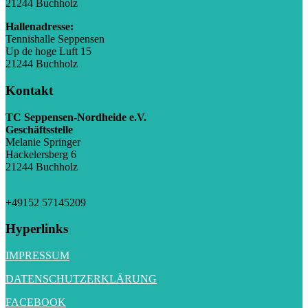
21244 Buchholz
Hallenadresse:
Tennishalle Seppensen
Up de hoge Luft 15
21244 Buchholz
Kontakt
TC Seppensen-Nordheide e.V.
Geschäftsstelle
Melanie Springer
Hackelersberg 6
21244 Buchholz
gs@tc-sn.de
+49152 57145209
Hyperlinks
IMPRESSUM
DATENSCHUTZERKLÄRUNG
FACEBOOK