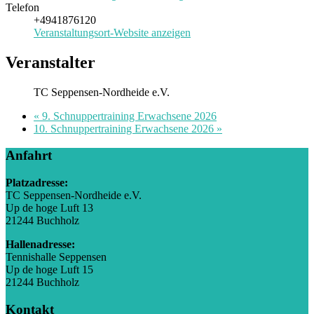
Telefon
+4941876120
Veranstaltungsort-Website anzeigen
Veranstalter
TC Seppensen-Nordheide e.V.
«
9. Schnuppertraining Erwachsene 2026
10. Schnuppertraining Erwachsene 2026
»
Anfahrt
Platzadresse:
TC Seppensen-Nordheide e.V.
Up de hoge Luft 13
21244 Buchholz
Hallenadresse:
Tennishalle Seppensen
Up de hoge Luft 15
21244 Buchholz
Kontakt