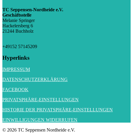
TC Seppensen-Nordheide e.V.
Geschäftsstelle
Melanie Springer
Hackelersberg 6
21244 Buchholz
gs@tc-sn.de
+49152 57145209
Hyperlinks
IMPRESSUM
DATENSCHUTZERKLÄRUNG
FACEBOOK
PRIVATSPHÄRE-EINSTELLUNGEN
HISTORIE DER PRIVATSPHÄRE-EINSTELLUNGEN
EINWILLIGUNGEN WIDERRUFEN
© 2026 TC Seppensen Nordheide e.V.