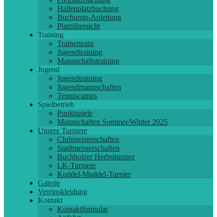
Hallenplatzbuchung
Buchungs-Anleitung
Platzübersicht
Training
Trainerteam
Jugendtraining
Mannschaftstraining
Jugend
Jugendtraining
Jugendmannschaften
Tenniscamps
Spielbetrieb
Punktspiele
Mannschaften Sommer/Winter 2025
Unsere Turniere
Clubmeisterschaften
Stadtmeisterschaften
Buchholzer Herbstturnier
LK-Turniere
Kuddel-Muddel-Turnier
Galerie
Vereinskleidung
Kontakt
Kontaktformular