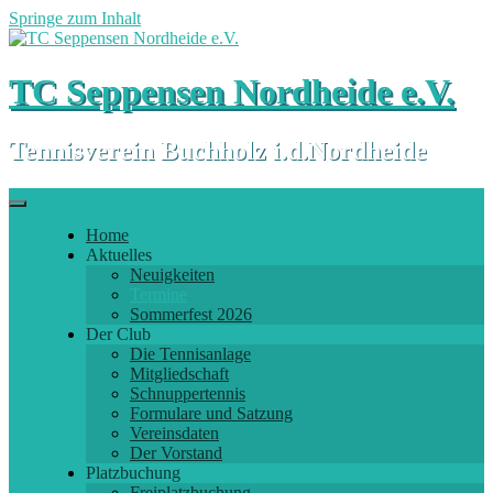
Springe zum Inhalt
TC Seppensen Nordheide e.V.
Tennisverein Buchholz i.d.Nordheide
Home
Aktuelles
Neuigkeiten
Termine
Sommerfest 2026
Der Club
Die Tennisanlage
Mitgliedschaft
Schnuppertennis
Formulare und Satzung
Vereinsdaten
Der Vorstand
Platzbuchung
Freiplatzbuchung