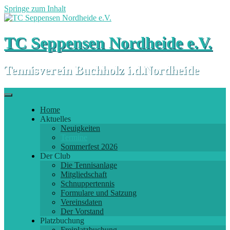
Springe zum Inhalt
TC Seppensen Nordheide e.V.
Tennisverein Buchholz i.d.Nordheide
Home
Aktuelles
Neuigkeiten
Termine
Sommerfest 2026
Der Club
Die Tennisanlage
Mitgliedschaft
Schnuppertennis
Formulare und Satzung
Vereinsdaten
Der Vorstand
Platzbuchung
Freiplatzbuchung