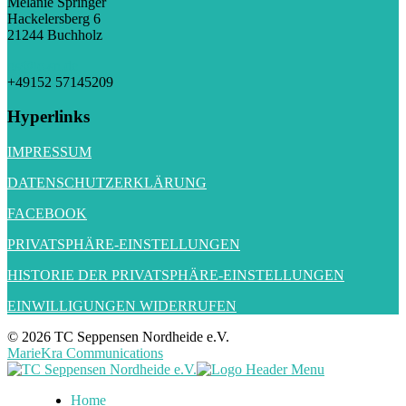
Melanie Springer
Hackelersberg 6
21244 Buchholz
gs@tc-sn.de
+49152 57145209
Hyperlinks
IMPRESSUM
DATENSCHUTZERKLÄRUNG
FACEBOOK
PRIVATSPHÄRE-EINSTELLUNGEN
HISTORIE DER PRIVATSPHÄRE-EINSTELLUNGEN
EINWILLIGUNGEN WIDERRUFEN
© 2026 TC Seppensen Nordheide e.V.
MarieKra Communications
Home