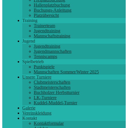
Hallenplatzbuchung
Buchungs-Anleitung
Platzübersicht
Training
Trainerteam
Jugendtraining
Mannschaftstraining
Jugend
Jugendtraining
Jugendmannschaften
Tenniscamps
Spielbetrieb
Punktspiele
Mannschaften Sommer/Winter 2025
Unsere Turniere
Clubmeisterschaften
Stadtmeisterschaften
Buchholzer Herbstturnier
LK-Turniere
Kuddel-Muddel-Turnier
Galerie
Vereinskleidung
Kontakt
Kontaktformular