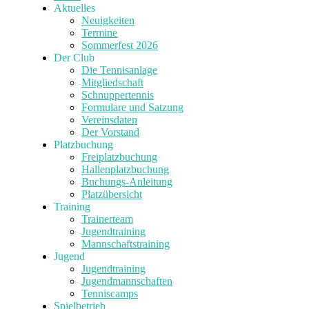
Aktuelles
Neuigkeiten
Termine
Sommerfest 2026
Der Club
Die Tennisanlage
Mitgliedschaft
Schnuppertennis
Formulare und Satzung
Vereinsdaten
Der Vorstand
Platzbuchung
Freiplatzbuchung
Hallenplatzbuchung
Buchungs-Anleitung
Platzübersicht
Training
Trainerteam
Jugendtraining
Mannschaftstraining
Jugend
Jugendtraining
Jugendmannschaften
Tenniscamps
Spielbetrieb