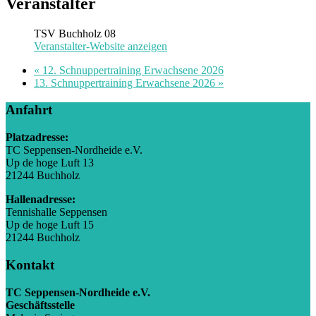
Veranstalter
TSV Buchholz 08
Veranstalter-Website anzeigen
«
12. Schnuppertraining Erwachsene 2026
13. Schnuppertraining Erwachsene 2026
»
Anfahrt
Platzadresse:
TC Seppensen-Nordheide e.V.
Up de hoge Luft 13
21244 Buchholz
Hallenadresse:
Tennishalle Seppensen
Up de hoge Luft 15
21244 Buchholz
Kontakt
TC Seppensen-Nordheide e.V.
Geschäftsstelle