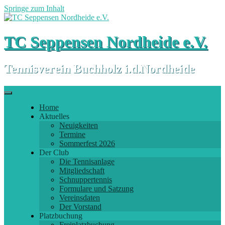
Springe zum Inhalt
TC Seppensen Nordheide e.V.
Tennisverein Buchholz i.d.Nordheide
Home
Aktuelles
Neuigkeiten
Termine
Sommerfest 2026
Der Club
Die Tennisanlage
Mitgliedschaft
Schnuppertennis
Formulare und Satzung
Vereinsdaten
Der Vorstand
Platzbuchung
Freiplatzbuchung