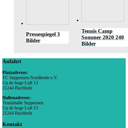
Tennis Camp
Pressespiegel
3
Sommer 2020
240
Bilder
Bilder
Anfahrt
Platzadresse:
TC Seppensen-Nordheide e.V.
Up de hoge Luft 13
21244 Buchholz
Hallenadresse:
Tennishalle Seppensen
Up de hoge Luft 15
21244 Buchholz
Kontakt