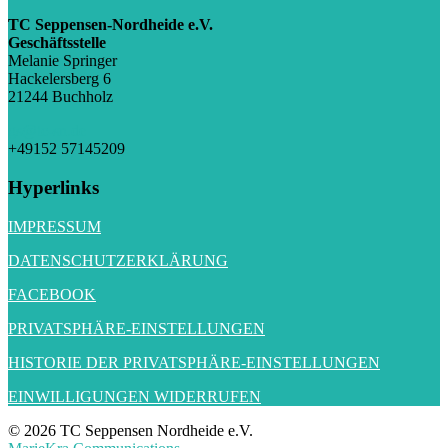
TC Seppensen-Nordheide e.V.
Geschäftsstelle
Melanie Springer
Hackelersberg 6
21244 Buchholz
gs@tc-sn.de
+49152 57145209
Hyperlinks
IMPRESSUM
DATENSCHUTZERKLÄRUNG
FACEBOOK
PRIVATSPHÄRE-EINSTELLUNGEN
HISTORIE DER PRIVATSPHÄRE-EINSTELLUNGEN
EINWILLIGUNGEN WIDERRUFEN
© 2026 TC Seppensen Nordheide e.V.