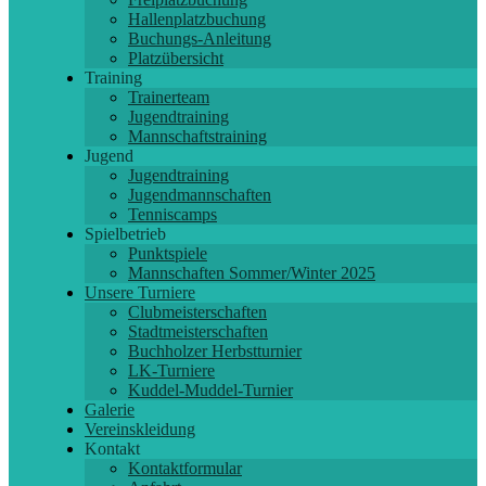
Hallenplatzbuchung
Buchungs-Anleitung
Platzübersicht
Training
Trainerteam
Jugendtraining
Mannschaftstraining
Jugend
Jugendtraining
Jugendmannschaften
Tenniscamps
Spielbetrieb
Punktspiele
Mannschaften Sommer/Winter 2025
Unsere Turniere
Clubmeisterschaften
Stadtmeisterschaften
Buchholzer Herbstturnier
LK-Turniere
Kuddel-Muddel-Turnier
Galerie
Vereinskleidung
Kontakt
Kontaktformular