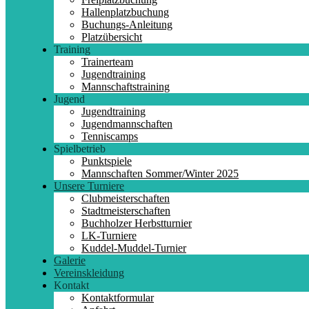
Hallenplatzbuchung
Buchungs-Anleitung
Platzübersicht
Training
Trainerteam
Jugendtraining
Mannschaftstraining
Jugend
Jugendtraining
Jugendmannschaften
Tenniscamps
Spielbetrieb
Punktspiele
Mannschaften Sommer/Winter 2025
Unsere Turniere
Clubmeisterschaften
Stadtmeisterschaften
Buchholzer Herbstturnier
LK-Turniere
Kuddel-Muddel-Turnier
Galerie
Vereinskleidung
Kontakt
Kontaktformular