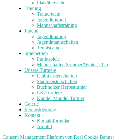
Platzübersicht
Training
Trainerteam
Jugendtraining
Mannschaftstraining
Jugend
Jugendtraining
Jugendmannschaften
Tenniscamps
Spielbetrieb
Punktspiele
Mannschaften Sommer/Winter 2025
Unsere Turniere
Clubmeisterschaften
Stadtmeisterschaften
Buchholzer Herbstturnier
LK-Turniere
Kuddel-Muddel-Turnier
Galerie
Vereinskleidung
Kontakt
Kontaktformular
Anfahrt
Consent Management Platform von Real Cookie Banner