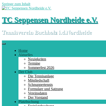
Springe zum Inhalt
TC Seppensen Nordheide e.V.
Tennisverein Buchholz i.d.Nordheide
Home
Aktuelles
Neuigkeiten
Termine
Sommerfest 2026
Der Club
Die Tennisanlage
Mitgliedschaft
Schnuppertennis
Formulare und Satzung
Vereinsdaten
Der Vorstand
Platzbuchung
Freiplatzbuchung