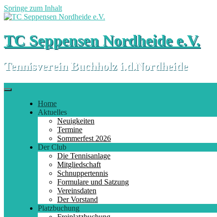
Springe zum Inhalt
TC Seppensen Nordheide e.V.
Tennisverein Buchholz i.d.Nordheide
Home
Aktuelles
Neuigkeiten
Termine
Sommerfest 2026
Der Club
Die Tennisanlage
Mitgliedschaft
Schnuppertennis
Formulare und Satzung
Vereinsdaten
Der Vorstand
Platzbuchung
Freiplatzbuchung