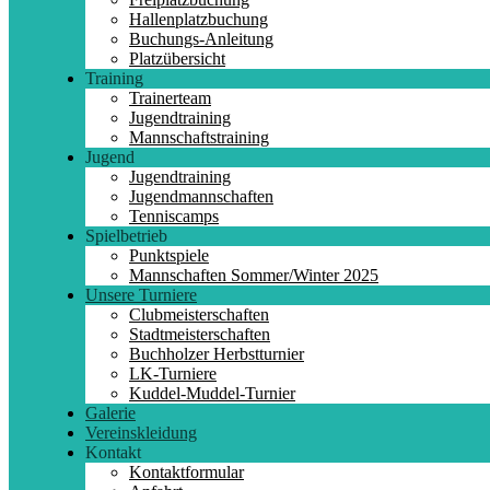
Hallenplatzbuchung
Buchungs-Anleitung
Platzübersicht
Training
Trainerteam
Jugendtraining
Mannschaftstraining
Jugend
Jugendtraining
Jugendmannschaften
Tenniscamps
Spielbetrieb
Punktspiele
Mannschaften Sommer/Winter 2025
Unsere Turniere
Clubmeisterschaften
Stadtmeisterschaften
Buchholzer Herbstturnier
LK-Turniere
Kuddel-Muddel-Turnier
Galerie
Vereinskleidung
Kontakt
Kontaktformular