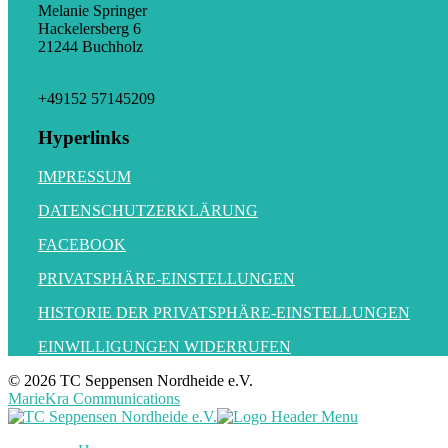
Melanie Springer
Hackelersberg 6
21244 Buchholz
gs@tc-sn.de
+49152 57145209
Hyperlinks
IMPRESSUM
DATENSCHUTZERKLÄRUNG
FACEBOOK
PRIVATSPHÄRE-EINSTELLUNGEN
HISTORIE DER PRIVATSPHÄRE-EINSTELLUNGEN
EINWILLIGUNGEN WIDERRUFEN
© 2026 TC Seppensen Nordheide e.V.
MarieKra Communications