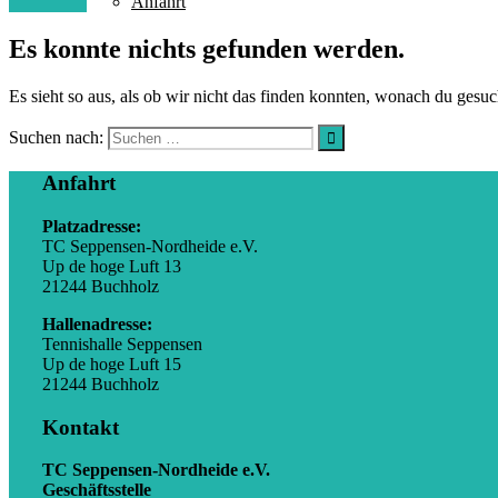
Anfahrt
Es konnte nichts gefunden werden.
Es sieht so aus, als ob wir nicht das finden konnten, wonach du gesuc
Suchen nach:
Anfahrt
Platzadresse:
TC Seppensen-Nordheide e.V.
Up de hoge Luft 13
21244 Buchholz
Hallenadresse:
Tennishalle Seppensen
Up de hoge Luft 15
21244 Buchholz
Kontakt
TC Seppensen-Nordheide e.V.
Geschäftsstelle