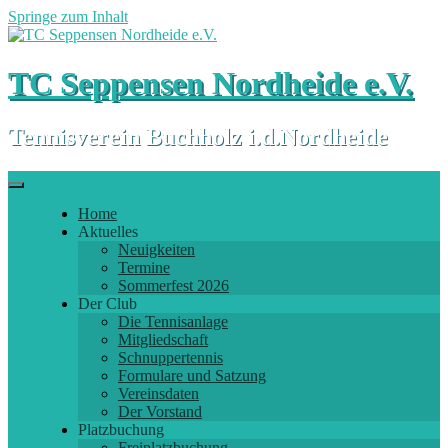
Springe zum Inhalt
TC Seppensen Nordheide e.V.
Tennisverein Buchholz i.d.Nordheide
Home
Aktuelles
Neuigkeiten
Termine
Sommerfest 2026
Der Club
Die Tennisanlage
Mitgliedschaft
Schnuppertennis
Formulare und Satzung
Vereinsdaten
Der Vorstand
Platzbuchung
Freiplatzbuchung