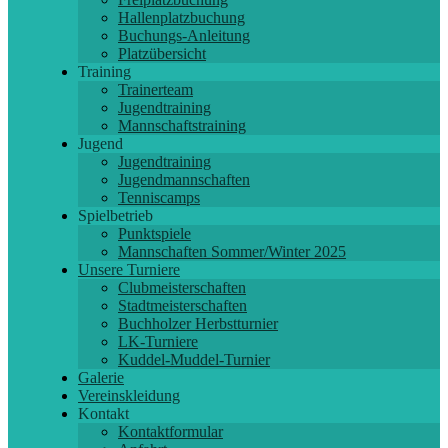
Hallenplatzbuchung
Buchungs-Anleitung
Platzübersicht
Training
Trainerteam
Jugendtraining
Mannschaftstraining
Jugend
Jugendtraining
Jugendmannschaften
Tenniscamps
Spielbetrieb
Punktspiele
Mannschaften Sommer/Winter 2025
Unsere Turniere
Clubmeisterschaften
Stadtmeisterschaften
Buchholzer Herbstturnier
LK-Turniere
Kuddel-Muddel-Turnier
Galerie
Vereinskleidung
Kontakt
Kontaktformular