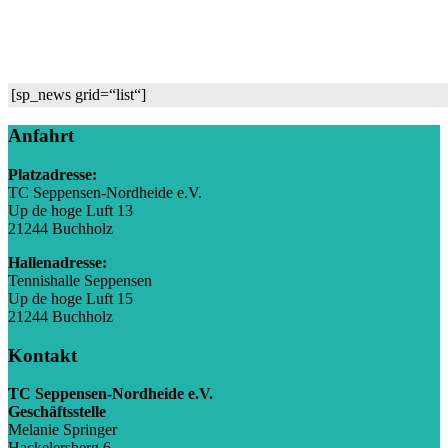
[sp_news grid=“list“]
Anfahrt
Platzadresse:
TC Seppensen-Nordheide e.V.
Up de hoge Luft 13
21244 Buchholz
Hallenadresse:
Tennishalle Seppensen
Up de hoge Luft 15
21244 Buchholz
Kontakt
TC Seppensen-Nordheide e.V.
Geschäftsstelle
Melanie Springer
Hackelersberg 6