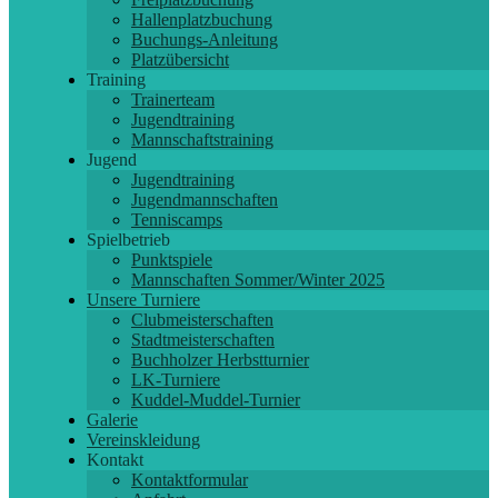
Hallenplatzbuchung
Buchungs-Anleitung
Platzübersicht
Training
Trainerteam
Jugendtraining
Mannschaftstraining
Jugend
Jugendtraining
Jugendmannschaften
Tenniscamps
Spielbetrieb
Punktspiele
Mannschaften Sommer/Winter 2025
Unsere Turniere
Clubmeisterschaften
Stadtmeisterschaften
Buchholzer Herbstturnier
LK-Turniere
Kuddel-Muddel-Turnier
Galerie
Vereinskleidung
Kontakt
Kontaktformular