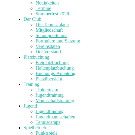
Neuigkeiten
Termine
Sommerfest 2026
Der Club
Die Tennisanlage
Mitgliedschaft
Schnuppertennis
Formulare und Satzung
Vereinsdaten
Der Vorstand
Platzbuchung
Freiplatzbuchung
Hallenplatzbuchung
Buchungs-Anleitung
Platzübersicht
Training
Trainerteam
Jugendtraining
Mannschaftstraining
Jugend
Jugendtraining
Jugendmannschaften
Tenniscamps
Spielbetrieb
Punktspiele