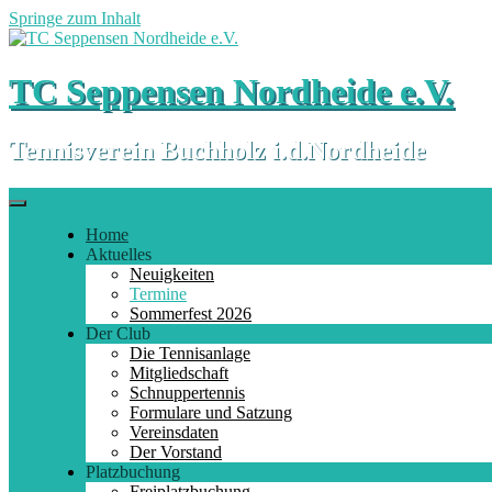
Springe zum Inhalt
TC Seppensen Nordheide e.V.
Tennisverein Buchholz i.d.Nordheide
Home
Aktuelles
Neuigkeiten
Termine
Sommerfest 2026
Der Club
Die Tennisanlage
Mitgliedschaft
Schnuppertennis
Formulare und Satzung
Vereinsdaten
Der Vorstand
Platzbuchung
Freiplatzbuchung