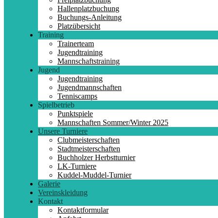
Hallenplatzbuchung
Buchungs-Anleitung
Platzübersicht
Training
Trainerteam
Jugendtraining
Mannschaftstraining
Jugend
Jugendtraining
Jugendmannschaften
Tenniscamps
Spielbetrieb
Punktspiele
Mannschaften Sommer/Winter 2025
Unsere Turniere
Clubmeisterschaften
Stadtmeisterschaften
Buchholzer Herbstturnier
LK-Turniere
Kuddel-Muddel-Turnier
Galerie
Vereinskleidung
Kontakt
Kontaktformular