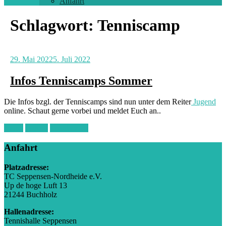
Anfahrt
Schlagwort:
Tenniscamp
29. Mai 2022
5. Juli 2022
Infos Tenniscamps Sommer
Die Infos bzgl. der Tenniscamps sind nun unter dem Reiter
Jugend
online. Schaut gerne vorbei und meldet Euch an..
Camp
Jugend
Tenniscamp
Anfahrt
Platzadresse:
TC Seppensen-Nordheide e.V.
Up de hoge Luft 13
21244 Buchholz
Hallenadresse:
Tennishalle Seppensen