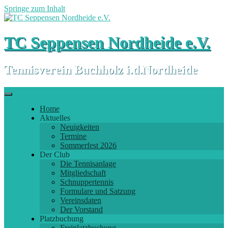
Springe zum Inhalt
TC Seppensen Nordheide e.V.
Tennisverein Buchholz i.d.Nordheide
Home
Aktuelles
Neuigkeiten
Termine
Sommerfest 2026
Der Club
Die Tennisanlage
Mitgliedschaft
Schnuppertennis
Formulare und Satzung
Vereinsdaten
Der Vorstand
Platzbuchung
Freiplatzbuchung