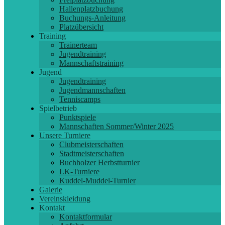
Hallenplatzbuchung
Buchungs-Anleitung
Platzübersicht
Training
Trainerteam
Jugendtraining
Mannschaftstraining
Jugend
Jugendtraining
Jugendmannschaften
Tenniscamps
Spielbetrieb
Punktspiele
Mannschaften Sommer/Winter 2025
Unsere Turniere
Clubmeisterschaften
Stadtmeisterschaften
Buchholzer Herbstturnier
LK-Turniere
Kuddel-Muddel-Turnier
Galerie
Vereinskleidung
Kontakt
Kontaktformular