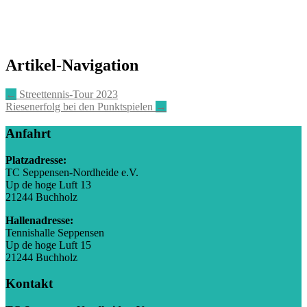
Artikel-Navigation
←
Streettennis-Tour 2023
Riesenerfolg bei den Punktspielen
→
Anfahrt
Platzadresse:
TC Seppensen-Nordheide e.V.
Up de hoge Luft 13
21244 Buchholz
Hallenadresse:
Tennishalle Seppensen
Up de hoge Luft 15
21244 Buchholz
Kontakt