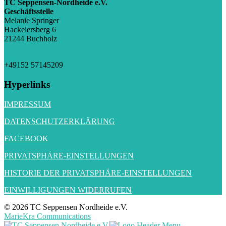
TC Seppensen-Nordheide e.V.
Geschäftsstelle
Melanie Springer
Hackelersberg 6
21244 Buchholz
gs@tc-sn.de
+49152 57145209
Hyperlinks
IMPRESSUM
DATENSCHUTZERKLÄRUNG
FACEBOOK
PRIVATSPHÄRE-EINSTELLUNGEN
HISTORIE DER PRIVATSPHÄRE-EINSTELLUNGEN
EINWILLIGUNGEN WIDERRUFEN
© 2026 TC Seppensen Nordheide e.V.
MarieKra Communications