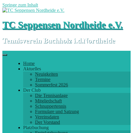
Springe zum Inhalt
TC Seppensen Nordheide e.V.
Tennisverein Buchholz i.d.Nordheide
Home
Aktuelles
Neuigkeiten
Termine
Sommerfest 2026
Der Club
Die Tennisanlage
Mitgliedschaft
Schnuppertennis
Formulare und Satzung
Vereinsdaten
Der Vorstand
Platzbuchung
Freiplatzbuchung