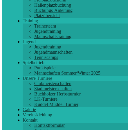
Hallenplatzbuchung
Buchungs-Anleitung
Platzübersicht
Training
Trainerteam
Jugendtraining
Mannschaftstraining
Jugend
Jugendtraining
Jugendmannschaften
Tenniscamps
Spielbetrieb
Punktspiele
Mannschaften Sommer/Winter 2025
Unsere Turniere
Clubmeisterschaften
Stadtmeisterschaften
Buchholzer Herbstturnier
LK-Turniere
Kuddel-Muddel-Turnier
Galerie
Vereinskleidung
Kontakt
Kontaktformular